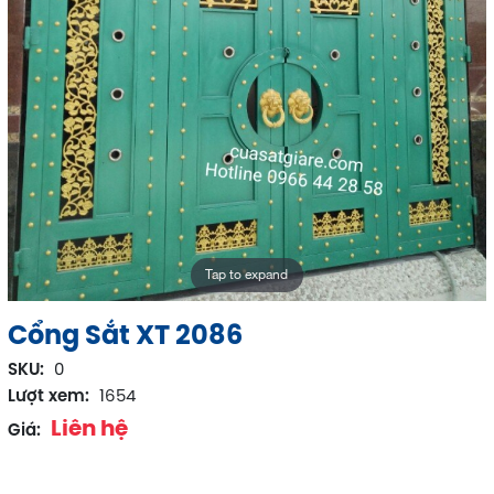
Tap to expand
Cổng Sắt XT 2086
SKU:
0
Lượt xem:
1654
Liên hệ
Giá: