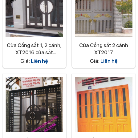
Cửa Cổng sắt 1, 2 cánh,
Cửa Cổng sắt 2 cánh
XT2016 cửa sắt
XT2017
Q1;2;3;4;5;6;7;8;9
Giá:
Liên hệ
Giá:
Liên hệ
,10,11,12, Bình Thạnh,
Tân Bình, Thủ Đức,