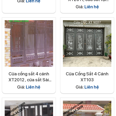
Giá:
Liên hệ
TPHCM, Bình Dương,
Giá:
Liên hệ
cửa nhôm kính, cửa kéo,
,
Cửa cổng sắt 4 cánh
Cửa Cổng Sắt 4 Cánh
XT2012 , cửa sắt Sài
XT103
Gòn, Bình Duong, nhận
Giá:
Liên hệ
Giá:
Liên hệ
làm mái tôn, mái ngói,
cua nhôm kính