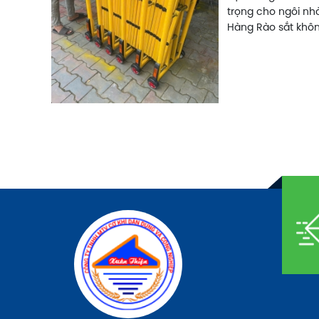
trọng cho ngôi nh
Hàng Rào sắt khôn
còn là điểm nhấn 
của bạn. Chúng tôi
sắt 4 cánh, lựa ch
và phong cách.