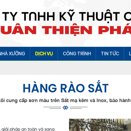
NHÀ XƯỞNG
DỊCH VỤ
CÔNG TRÌNH
TIN TỨC
HÀNG RÀO SẮT
ôi cung cấp sơn màu trên Sắt mạ kẽm và Inox, bảo hành
 giải pháp an toàn và sang