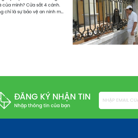
à của mình? Cửa sắt 4 cánh.
g chỉ là sự bảo vệ an ninh mà
tuyệt vời cho không gian sống
 xin giới thiệu bảng giá cửa
ọn tối ưu để tạo nên sự an tâm
ĐĂNG KÝ NHẬN TIN
Nhập thông tin của bạn