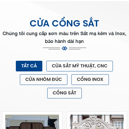
CỬA CỔNG SẮT
Chúng tôi cung cấp sơn màu trên Sắt mạ kẽm và Inox,
bảo hành dài hạn
TẤT CẢ
CỬA SẮT MỸ THUẬT, CNC
CỬA NHÔM ĐÚC
CỔNG INOX
CỔNG SẮT