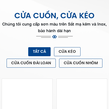
CỬA CUỐN, CỬA KÉO
Chúng tôi cung cấp sơn màu trên Sắt mạ kẽm và Inox,
bảo hành dài hạn
TẤT CẢ
CỬA KÉO
CỬA CUỐN ĐÀI LOAN
CỬA CUỐN NHÔM