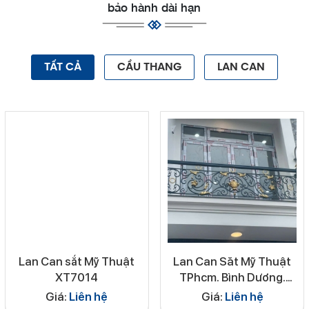
bảo hành dài hạn
TẤT CẢ
CẦU THANG
LAN CAN
Lan Can sắt Mỹ Thuật
Lan Can Săt Mỹ Thuật
XT7014
TPhcm. Bình Dương.
Long An. Bình phước..
Giá:
Liên hệ
Giá:
Liên hệ