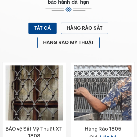
bảo hành dài hạn
TẤT CẢ
HÀNG RÀO SẮT
HÀNG RÀO MỸ THUẬT
BẢO vệ Sắt Mỹ Thuật XT
Hàng Rào 1805
1808