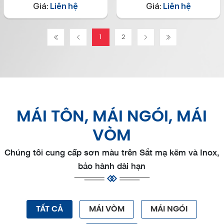
Giá:
Liên hệ
Giá:
Liên hệ
1
2
MÁI TÔN, MÁI NGÓI, MÁI
VÒM
Chúng tôi cung cấp sơn màu trên Sắt mạ kẽm và Inox,
bảo hành dài hạn
TẤT CẢ
MÁI VÒM
MÁI NGÓI