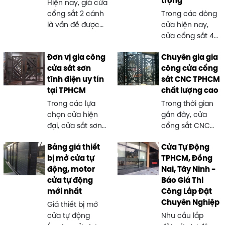
trọng
Hiện nay, giá cửa
cổng sắt 2 cánh
Trong các dòng
là vấn đề được
cửa hiện nay,
nhiều gia chủ
cửa cổng sắt 4
quan tâm khi xây
cánh đang trở
Đơn vị gia công
Chuyên gia gia
dựng hoặc nâng
thành lựa chọn
cửa sắt sơn
công cửa cổng
cấp không gian
phổ biến nhờ sự
tĩnh điện uy tín
sắt CNC TPHCM
sống. Với sự đa
kết hợp hoàn
tại TPHCM
chất lượng cao
dạng về chất
hảo giữa độ bền,
liệu, kiểu dáng và
tính thẩm mỹ và
Trong các lựa
Trong thời gian
công nghệ gia
khả năng bảo vệ
chọn cửa hiện
gần đây, cửa
công, mức giá
cao. Với thiết kế
đại, cửa sắt sơn
cổng sắt CNC
cửa sắt 2 cánh
rộng rãi, cân đối,
tĩnh điện nổi bật
TPHCM đang trở
có thể dao động
loại cửa này
Bảng giá thiết
Cửa Tự Động
nhờ bề mặt mịn
thành lựa chọn
khá lớn, phù hợp
không chỉ phù
bị mở cửa tự
TPHCM, Đồng
bóng, độ bền
hàng đầu của
với nhiều phân
hợp cho nhà phố
động, motor
Nai, Tây Ninh -
cao và khả năng
nhiều gia chủ
khúc từ phổ
mà còn đặc biệt
cửa tự động
Báo Giá Thi
chống gỉ sét
nhờ sự kết hợp
thông đến cao
lý tưởng cho biệt
mới nhất
Công Lắp Đặt
vượt trội. So với
giữa thẩm mỹ
cấp. Việc nắm rõ
thự và công trình
Chuyên Nghiệp
sơn truyền
tinh xảo, độ bền
Giá thiết bị mở
thông tin về giá
có diện tích lớn.
thống, loại cửa
cao và khả năng
cửa tự động
Nhu cầu lắp
cả cũng như các
Bên cạnh đó, sự