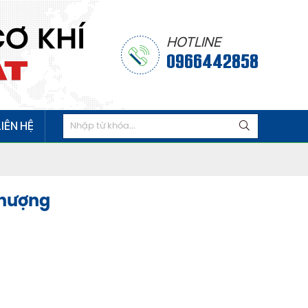
HOTLINE
0966442858
LIÊN HỆ
Thượng