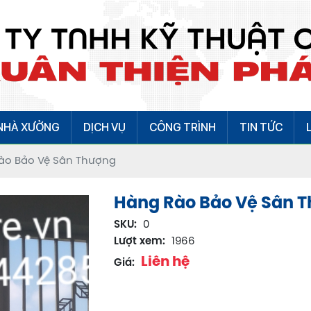
NHÀ XƯỞNG
DỊCH VỤ
CÔNG TRÌNH
TIN TỨC
ào Bảo Vệ Sân Thượng
Hàng Rào Bảo Vệ Sân 
SKU:
0
Lượt xem:
1966
Liên hệ
Giá: