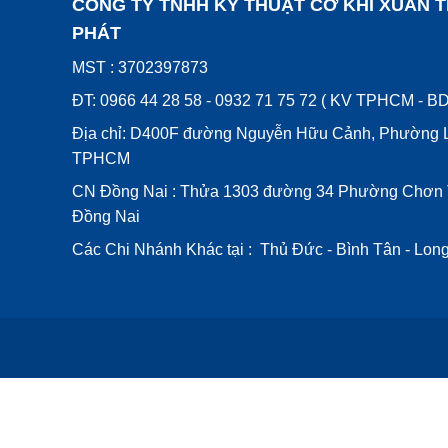
CÔNG TY TNHH KỸ THUẬT CƠ KHÍ XUÂN T
PHÁT
MST : 3702397873
ĐT: 0966 44 28 58 - 0932 71 75 72 ( KV TPHCM - BD
Địa chỉ: D400F đường Nguyễn Hữu Cảnh, Phường L
TPHCM
CN Đồng Nai : Thửa 1303 đường 34 Phường Chơn 
Đồng Nai
Các Chi Nhánh Khác tại : Thủ Đức - Bình Tân - Lon