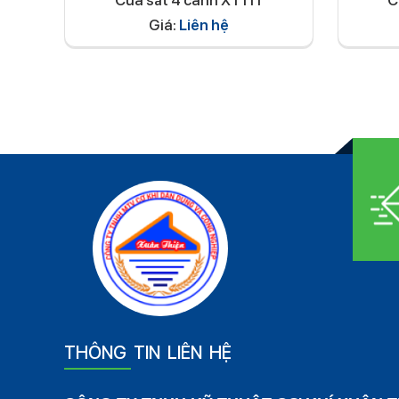
Cửa sắt 4 cánh XT111
C
Giá:
Liên hệ
THÔNG TIN LIÊN HỆ