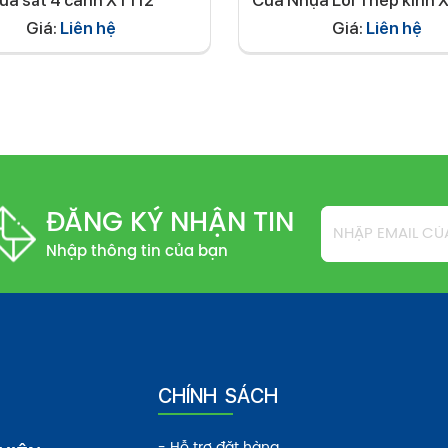
ửa sắt 4 cánh XT112
Cửa Nhựa Lõi Thép kính
Giá:
Liên hệ
Giá:
Liên hệ
ĐĂNG KÝ NHẬN TIN
Nhập thông tin của bạn
CHÍNH SÁCH