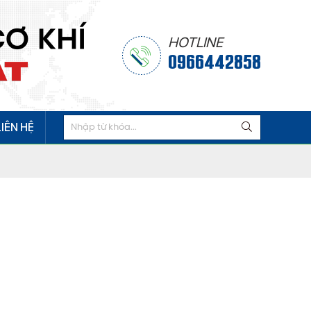
HOTLINE
0966442858
LIÊN HỆ