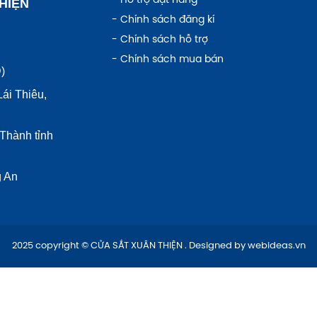
- Hỗ trợ đặt hàng
HIỆN
- Chính sách đăng kí
- Chính sách hỗ trợ
- Chính sách mua bán
)
ái Thiêu,
Thành tỉnh
g An
2025 copyright © CỬA SẮT XUÂN THIỆN . Designed by
webideas.vn