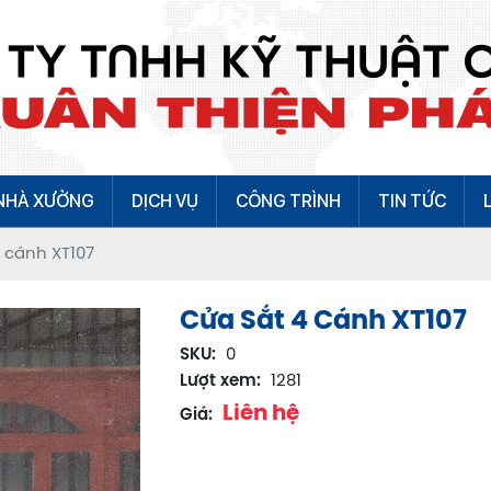
NHÀ XƯỞNG
DỊCH VỤ
CÔNG TRÌNH
TIN TỨC
 cánh XT107
Cửa Sắt 4 Cánh XT107
SKU:
0
Lượt xem:
1281
Liên hệ
Giá: